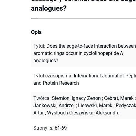
analogues?
Opis
Tytuł
:
Does the edge-to-face interaction between
aromatic rings occur in cyclolinopeptide A
analogues?
Tytuł czasopisma
:
International Journal of Pept
and Protein Research
Twórca
:
Siemion, Ignacy Zenon
;
Cebrat, Marek
;
Jankowski, Andrzej
;
Lisowski, Marek
;
Pędyczak
Artur
;
Wysłouch-Cieszyńska, Aleksandra
Strony
:
s. 61-69