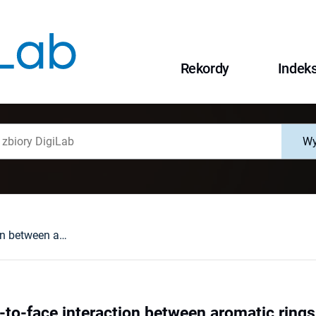
Rekordy
Indek
Wy
Does the edge-to-face interaction between aromatic rings occur in cyclolinopeptide A analogues?
to-face interaction between aromatic rings