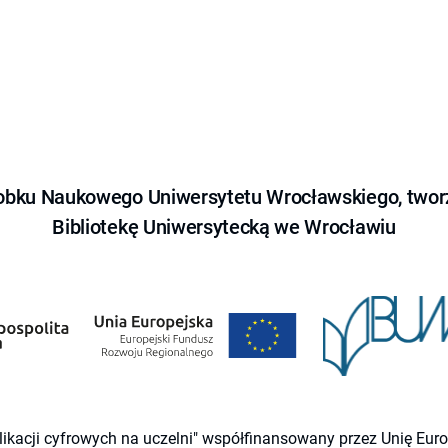
obku Naukowego Uniwersytetu Wrocławskiego, tworz
Bibliotekę Uniwersytecką we Wrocławiu
likacji cyfrowych na uczelni" współfinansowany przez Unię Eu