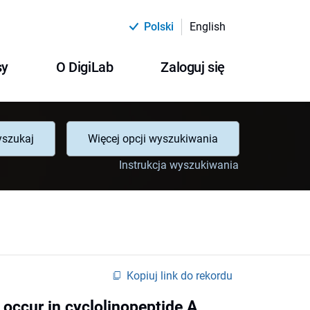
Polski
English
sy
O DigiLab
Zaloguj się
szukaj
Więcej opcji wyszukiwania
Instrukcja wyszukiwania
Kopiuj link do rekordu
 occur in cyclolinopeptide A