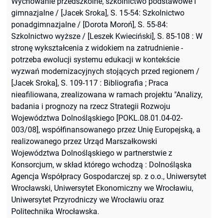
Wychowanie przedszkolne, szkolnictwo podstawowe i
gimnazjalne / [Jacek Sroka], S. 15-54: Szkolnictwo
ponadgimnazjalne / [Dorota Moroń], S. 55-84:
Szkolnictwo wyższe / [Leszek Kwieciński], S. 85-108 : W
stronę wykształcenia z widokiem na zatrudnienie -
potrzeba ewolucji systemu edukacji w kontekście
wyzwań modernizacyjnych stojących przed regionem /
[Jacek Sroka], S. 109-117 : Bibliografia
;
Praca
nieafiliowana, zrealizowana w ramach projektu "Analizy,
badania i prognozy na rzecz Strategii Rozwoju
Województwa Dolnośląskiego [POKL.08.01.04-02-
003/08], współfinansowanego przez Unię Europejską, a
realizowanego przez Urząd Marszałkowski
Województwa Dolnośląskiego w partnerstwie z
Konsorcjum, w skład którego wchodzą : Dolnośląska
Agencja Współpracy Gospodarczej sp. z o.o., Uniwersytet
Wrocławski, Uniwersytet Ekonomiczny we Wrocławiu,
Uniwersytet Przyrodniczy we Wrocławiu oraz
Politechnika Wrocławska.