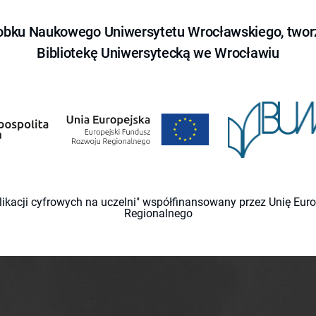
obku Naukowego Uniwersytetu Wrocławskiego, tworz
Bibliotekę Uniwersytecką we Wrocławiu
likacji cyfrowych na uczelni" współfinansowany przez Unię Eu
Regionalnego