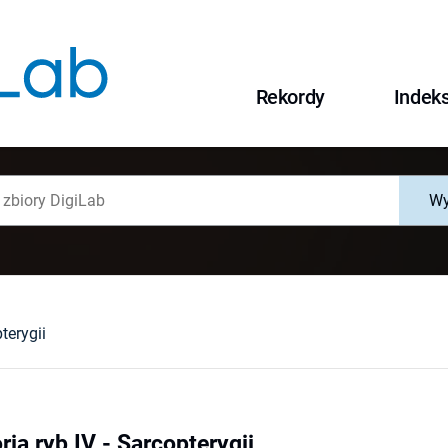
Rekordy
Indek
Wy
terygii
ia ryb IV - Sarcopterygii