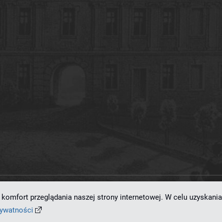
komfort przeglądania naszej strony internetowej. W celu uzyskania
ramowaniu
dLibra 7.0.0-SNAPSHOT
opracowanemu przez
Poznańskie Centrum
rywatności