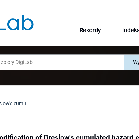
Rekordy
Indek
Wy
On a robust modification of Breslow's cumulated hazard estimator
odification of Breslow's cumulated hazard 