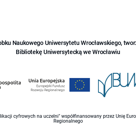
obku Naukowego Uniwersytetu Wrocławskiego, tworz
Bibliotekę Uniwersytecką we Wrocławiu
likacji cyfrowych na uczelni" współfinansowany przez Unię Eu
Regionalnego