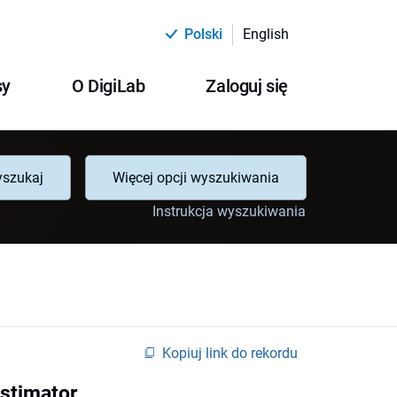
Polski
English
sy
O DigiLab
Zaloguj się
szukaj
Więcej opcji wyszukiwania
Instrukcja wyszukiwania
Kopiuj link do rekordu
estimator