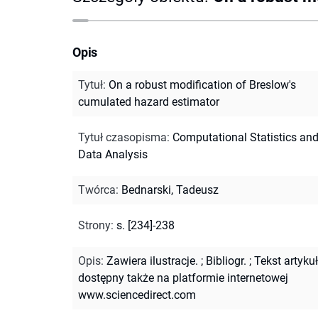
Opis
Tytuł
:
On a robust modification of Breslow's
cumulated hazard estimator
Tytuł czasopisma
:
Computational Statistics an
Data Analysis
Twórca
:
Bednarski, Tadeusz
Strony
:
s. [234]-238
Opis
:
Zawiera ilustracje.
;
Bibliogr.
;
Tekst artyku
dostępny także na platformie internetowej
www.sciencedirect.com