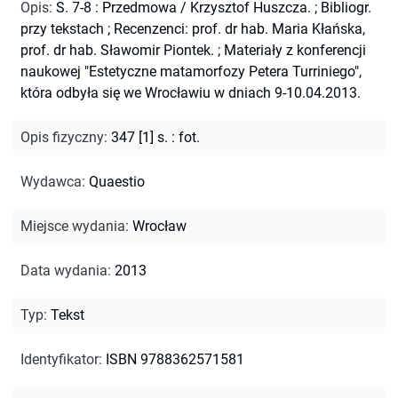
Opis
:
S. 7-8 : Przedmowa / Krzysztof Huszcza.
;
Bibliogr.
przy tekstach
;
Recenzenci: prof. dr hab. Maria Kłańska,
prof. dr hab. Sławomir Piontek.
;
Materiały z konferencji
naukowej "Estetyczne matamorfozy Petera Turriniego",
która odbyła się we Wrocławiu w dniach 9-10.04.2013.
Opis fizyczny
:
347 [1] s. : fot.
Wydawca
:
Quaestio
Miejsce wydania
:
Wrocław
Data wydania
:
2013
Typ
:
Tekst
Identyfikator
:
ISBN 9788362571581