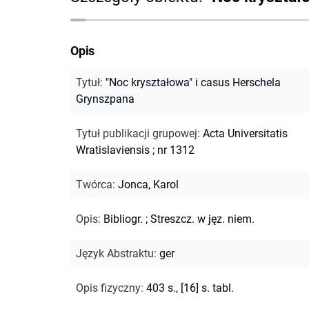
Opis
Tytuł
:
"Noc kryształowa" i casus Herschela
Grynszpana
Tytuł publikacji grupowej
:
Acta Universitatis
Wratislaviensis ; nr 1312
Twórca
:
Jonca, Karol
Opis
:
Bibliogr.
;
Streszcz. w jęz. niem.
Język Abstraktu
:
ger
Opis fizyczny
:
403 s., [16] s. tabl.