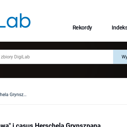
Rekordy
Indek
Wy
"Noc kryształowa" i casus Herschela Grynszpana
owa" i casus Herschela Grynszpana