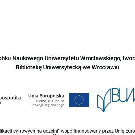
obku Naukowego Uniwersytetu Wrocławskiego, tworz
Bibliotekę Uniwersytecką we Wrocławiu
likacji cyfrowych na uczelni" współfinansowany przez Unię Eu