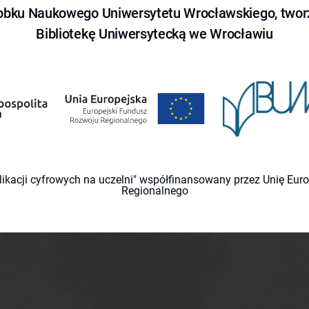
obku Naukowego Uniwersytetu Wrocławskiego, tworz
Bibliotekę Uniwersytecką we Wrocławiu
likacji cyfrowych na uczelni" współfinansowany przez Unię Eu
Regionalnego