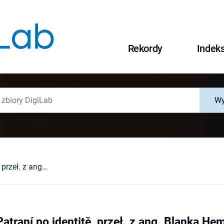
Rekordy
Indek
Wy
R. B. Pysent, Patraní po identitě, przeł. z ang. Blanka Hemelíkova, Praha 1996 : [recenzja].
Patraní po identitě, przeł. z ang. Blanka Hem