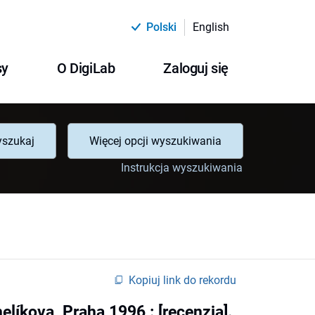
Polski
English
sy
O DigiLab
Zaloguj się
szukaj
Więcej opcji wyszukiwania
Instrukcja wyszukiwania
Kopiuj link do rekordu
elíkova, Praha 1996 : [recenzja].