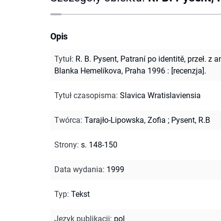
Opis
Tytuł
:
R. B. Pysent, Patraní po identitě, przeł. z a
Blanka Hemelíkova, Praha 1996 : [recenzja].
Tytuł czasopisma
:
Slavica Wratislaviensia
Twórca
:
Tarajło-Lipowska, Zofia
;
Pysent, R.B
Strony
:
s. 148-150
Data wydania
:
1999
Typ
:
Tekst
Język publikacji
:
pol