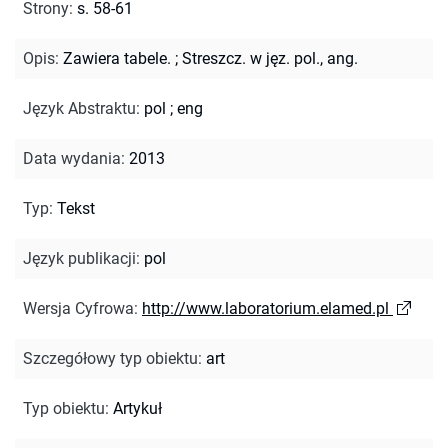
Strony
:
s. 58-61
Opis
:
Zawiera tabele.
;
Streszcz. w jęz. pol., ang.
Język Abstraktu
:
pol
;
eng
Data wydania
:
2013
Typ
:
Tekst
Język publikacji
:
pol
Wersja Cyfrowa
:
http://www.laboratorium.elamed.pl
Szczegółowy typ obiektu
:
art
Typ obiektu
:
Artykuł