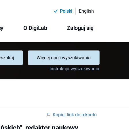
Polski
English
sy
O DigiLab
Zaloguj się
szukaj
Więcej opcji wyszukiwania
Instrukcja wyszukiwania
Kopiuj link do rekordu
ańskich", redaktor naukowy