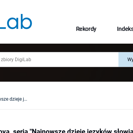
Rekordy
Indek
Wy
BelaruskaÂ mova, seria "Najnowsze dzieje języków słowiańskich", redaktor naukowy Aljaksandr Łukašanec, Mikalaj Prygodzič, Lidzija Sjameška. Opole 1998 : [recenzja].
va, seria "Najnowsze dzieje języków słowi