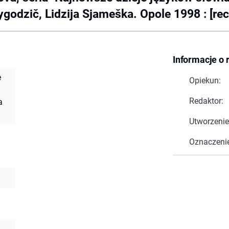
godzič, Lidzija Sjameška. Opole 1998 : [rec
Informacje o 
e
Opiekun:
Redaktor:
a
Utworzenie
Oznaczeni