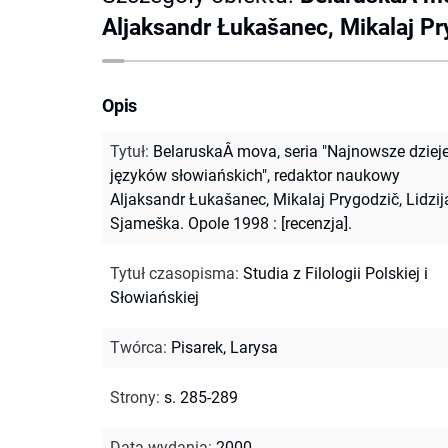
Aljaksandr Łukašanec, Mikalaj Pry
Opis
Tytuł
:
BelaruskaÂ mova, seria "Najnowsze dziej
języków słowiańskich", redaktor naukowy
Aljaksandr Łukašanec, Mikalaj Prygodzič, Lidzij
Sjameška. Opole 1998 : [recenzja].
Tytuł czasopisma
:
Studia z Filologii Polskiej i
Słowiańskiej
Twórca
:
Pisarek, Larysa
Strony
:
s. 285-289
Data wydania
:
2000