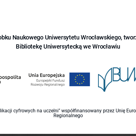
obku Naukowego Uniwersytetu Wrocławskiego, tworz
Bibliotekę Uniwersytecką we Wrocławiu
likacji cyfrowych na uczelni" współfinansowany przez Unię Eu
Regionalnego