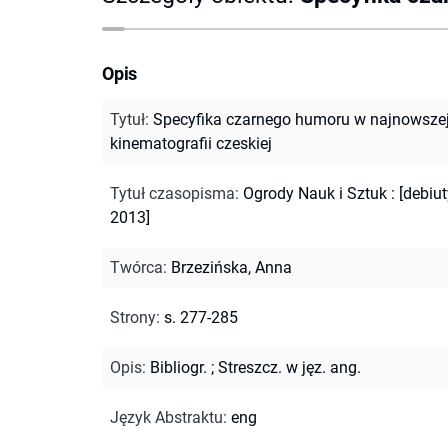
Opis
Tytuł
:
Specyfika czarnego humoru w najnowsze
kinematografii czeskiej
Tytuł czasopisma
:
Ogrody Nauk i Sztuk : [debiut
2013]
Twórca
:
Brzezińska, Anna
Strony
:
s. 277-285
Opis
:
Bibliogr.
;
Streszcz. w jęz. ang.
Język Abstraktu
:
eng