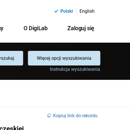
Polski
English
sy
O DigiLab
Zaloguj się
szukaj
Więcej opcji wyszukiwania
Instrukcja wyszukiwania
Kopiuj link do rekordu
czeskiej