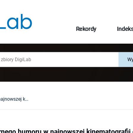
Rekordy
Indek
Wy
Specyfika czarnego humoru w najnowszej kinematografii czeskiej
rnego humoru w najnowszej kinematografii 