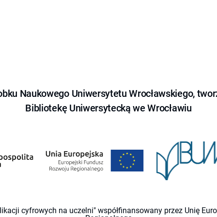
obku Naukowego Uniwersytetu Wrocławskiego, tworz
Bibliotekę Uniwersytecką we Wrocławiu
likacji cyfrowych na uczelni" współfinansowany przez Unię Eu