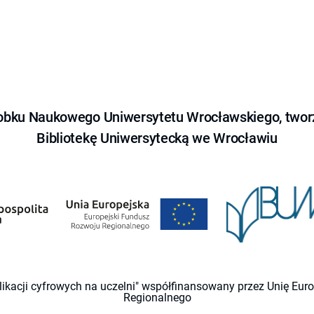
obku Naukowego Uniwersytetu Wrocławskiego, tworz
Bibliotekę Uniwersytecką we Wrocławiu
likacji cyfrowych na uczelni" współfinansowany przez Unię Eu
Regionalnego