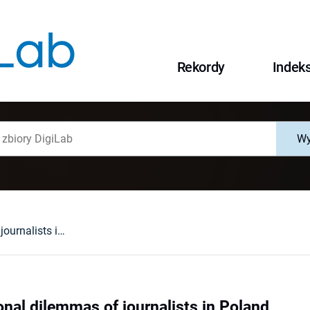
Rekordy
Indek
Wy
Main professional dilemmas of journalists in Poland
nal dilemmas of journalists in Poland