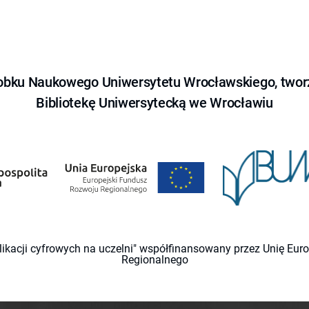
obku Naukowego Uniwersytetu Wrocławskiego, tworz
Bibliotekę Uniwersytecką we Wrocławiu
likacji cyfrowych na uczelni" współfinansowany przez Unię Eu
Regionalnego