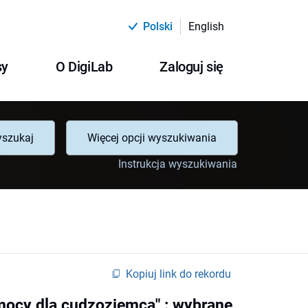
Polski
English
sy
O DigiLab
Zaloguj się
szukaj
Więcej opcji wyszukiwania
Instrukcja wyszukiwania
Kopiuj link do rekordu
omocy dla cudzoziemca" : wybrane