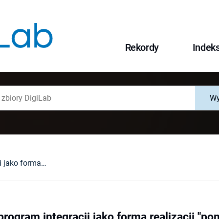
Rekordy
Indek
Wy
Indywidualny program integracji jako forma realizacji "pomocy dla cudzoziemca" : wybrane zagadnienia
program integracji jako forma realizacji "p