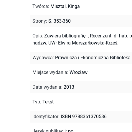
Twórca
:
Misztal, Kinga
Strony
:
S. 353-360
Opis
:
Zawiera bibliografię.
;
Recenzent: dr hab. p
nadzw. UWr Elwira Marszałkowska-Krześ.
Wydawca
:
Prawnicza i Ekonomiczna Biblioteka
Miejsce wydania
:
Wrocław
Data wydania
:
2013
Typ
:
Tekst
Identyfikator
:
ISBN 9788361370536
Język publikacji
:
pol