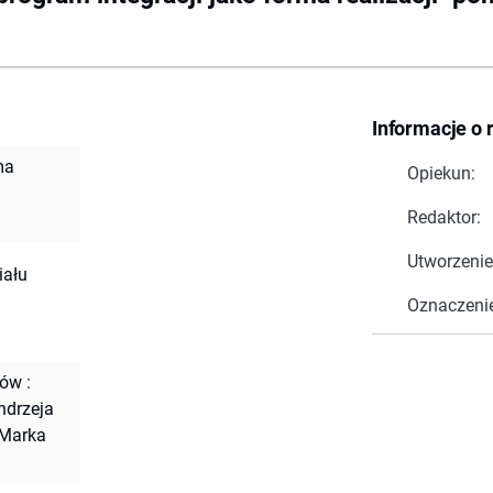
Informacje o 
ma
Opiekun:
Redaktor:
Utworzenie
iału
Oznaczeni
ów :
ndrzeja
 Marka