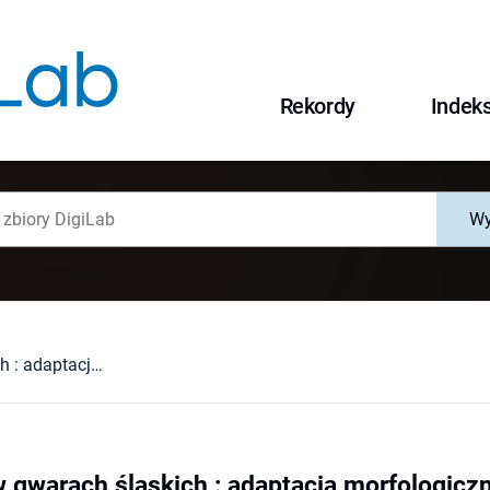
Rekordy
Indek
Wy
Germanizmy w gwarach śląskich : adaptacja morfologiczna czasowników
gwarach śląskich : adaptacja morfologic