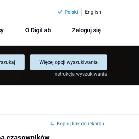
Polski
English
sy
O DigiLab
Zaloguj się
szukaj
Więcej opcji wyszukiwania
Instrukcja wyszukiwania
Kopiuj link do rekordu
zna czasowników