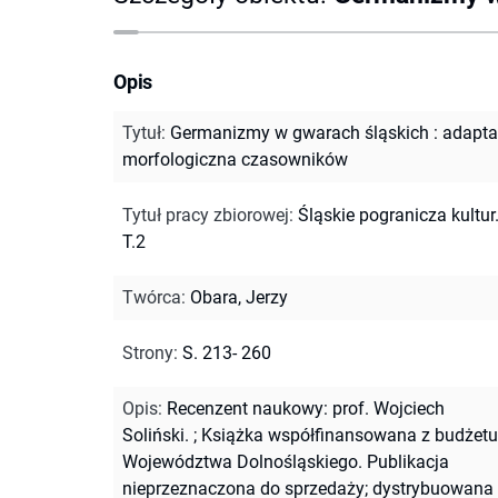
Opis
Tytuł
:
Germanizmy w gwarach śląskich : adapta
morfologiczna czasowników
Tytuł pracy zbiorowej
:
Śląskie pogranicza kultur
T.2
Twórca
:
Obara, Jerzy
Strony
:
S. 213- 260
Opis
:
Recenzent naukowy: prof. Wojciech
Soliński.
;
Książka współfinansowana z budżetu
Województwa Dolnośląskiego. Publikacja
nieprzeznaczona do sprzedaży; dystrybuowana