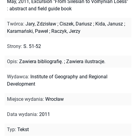
May, 2011, Excursion "From Silesian to Volhynian Loess"
: abstract and field guide book
Twórca
:
Jary, Zdzisław
;
Ciszek, Dariusz
;
Kida, Janusz
;
Karamański, Paweł
;
Raczyk, Jerzy
Strony
:
S. 51-52
Opis
:
Zawiera bibliografię.
;
Zawiera ilustracje.
Wydawca
:
Institute of Geography and Regional
Development
Miejsce wydania
:
Wrocław
Data wydania
:
2011
Typ
:
Tekst